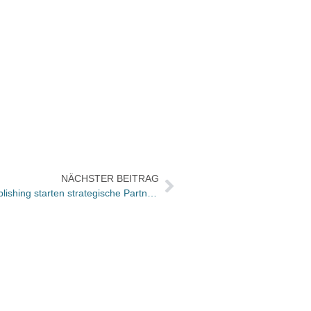
NÄCHSTER BEITRAG
Murmann Publishers und Haufe Publishing starten strategische Partnerschaft
Die V