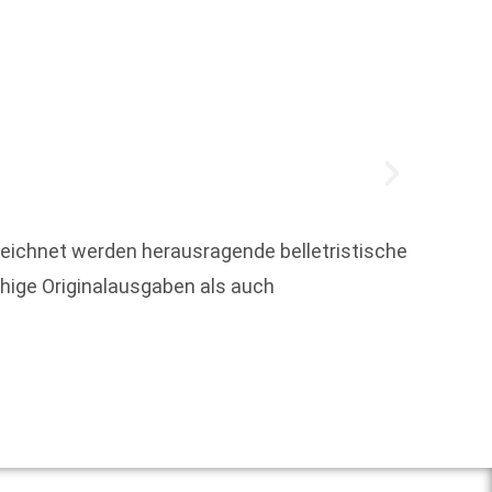
eichnet werden herausragende belletristische
hige Originalausgaben als auch
Im Nov
das fü
Weit