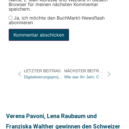
Browser für meinen nächsten Kommentar
speichern.
Ja, ich möchte den BuchMarkt-Newsflash
abonnieren
LETZTER BEITRAG
NÄCHSTER BEITRAG
Digitalisierungsprojekt: Die Helmut-Schmidt-Universität erwirbt das E-Book-Archiv von De Gruyter
Wie war Ihr Jahr, Christoph Schaupp?
Verena Pavoni, Lena Raubaum und
Franziska Walther gewinnen den Schweizer