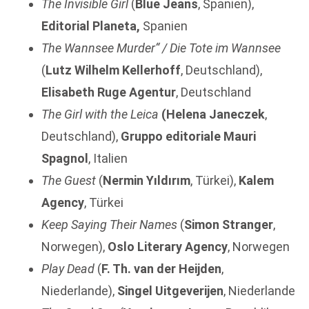
The Invisible Girl
(
Blue Jeans
, Spanien),
Editorial Planeta,
Spanien
The Wannsee Murder“
/
Die Tote im Wannsee
(
Lutz Wilhelm Kellerhoff
, Deutschland),
Elisabeth Ruge Agentur
, Deutschland
The Girl with the Leica
(
Helena Janeczek
,
Deutschland),
Gruppo editoriale Mauri
Spagnol
, Italien
The Guest
(
Nermin Yıldırım
, Türkei),
Kalem
Agency
, Türkei
Keep Saying Their Names
(
Simon Stranger
,
Norwegen),
Oslo Literary Agency
, Norwegen
Play Dead
(
F. Th. van der Heijden
,
Niederlande),
Singel Uitgeverijen
, Niederlande