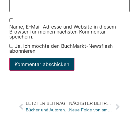
Name, E-Mail-Adresse und Website in diesem
Browser für meinen nächsten Kommentar
speichern.
Ja, ich möchte den BuchMarkt-Newsflash
abonnieren
LETZTER BEITRAG
NÄCHSTER BEITRAG
Bücher und Autoren im Feuilleton der Wams und der FAS und „macht es Spaß, Nazilyrik zu schreiben?“
Neue Folge von smart digits: Der Digitalpakt – eine Übersicht zum Stand der Lehre