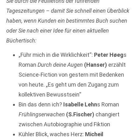
Sie durch die Feuilletons der führenden
Tageszeitungen – damit Sie schnell einen Überblick
haben, wenn Kunden ein bestimmtes Buch suchen
oder Sie nach einer Idee für einen
aktuellen
Büchertisch:
„Führ mich in die Wirklichkeit“:
Peter Høeg
s
Roman
Durch deine Augen
(Hanser)
erzählt
Science-Fiction von gestern mit Bedenken
von heute. „Es geht um den Zugang zum
kollektiven Bewusstsein“
Bin das denn ich?
Isabelle Lehn
s Roman
Frühlingserwachen
(S.Fischer)
changiert
zwischen Autobiographie und Fiktion
Kühler Blick, waches Herz:
Micheil