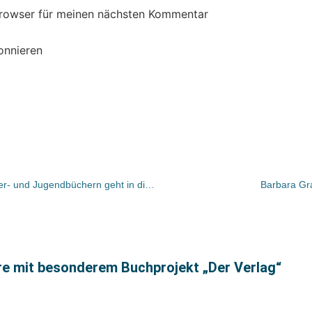
Browser für meinen nächsten Kommentar
onnieren
KIMI – Das Siegel für Vielfalt in Kinder- und Jugendbüchern geht in die zweite Runde / Verlage können ab sofort Bücher einreichen
Barbara Gr
re mit besonderem Buchprojekt „Der Verlag“