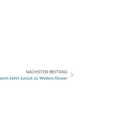
NÄCHSTER BEITRAG
amm kehrt zurück zu Wolters Kluwer
Mit „V