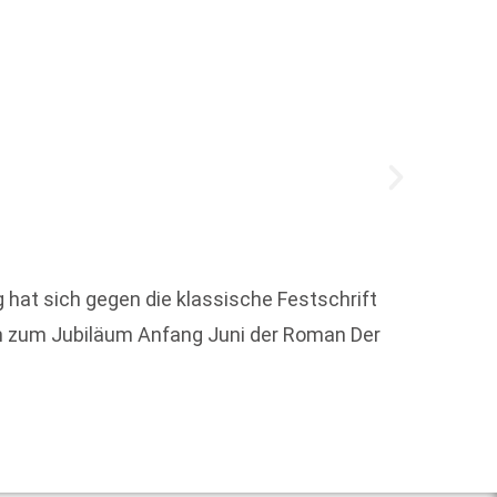
Das Po
auspro
 hat sich gegen die klassische Festschrift
Commun
n zum Jubiläum Anfang Juni der Roman Der
Weit