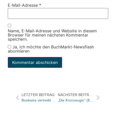
E-Mail-Adresse
*
Name, E-Mail-Adresse und Website in diesem
Browser für meinen nächsten Kommentar
speichern.
Ja, ich möchte den BuchMarkt-Newsflash
abonnieren
LETZTER BEITRAG
NÄCHSTER BEITRAG
Bookwire vertreibt Die drei ??? und mehr digital für Sony Music Germany
„Die Kronzeugin“ (Europa) auf acht Seiten im STERN und heute Titelseite DIE WELT