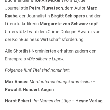
Buchhändler
Mike Altwicker
(Vorsitz), der
Journalistin
Petra Pluwatsch
, dem Autor
Marc
Raabe
, der Journalistin
Birgitt Schippers
und der
Literaturkritikerin
Margarete von Schwarzkopf
.
Unterstützt wird der »Crime Cologne Award« von
der KölnBusiness Wirtschaftsförderung.
Alle Shortlist-Nominierten erhalten zudem den
Ehrenpreis »
Die silberne Lupe
«.
Folgende fünf Titel sind nominiert
:
Max Annas:
Morduntersuchungskommission
–
Rowohlt Hundert Augen
Horst Eckert:
Im Namen der Lüge
– Heyne Verlag