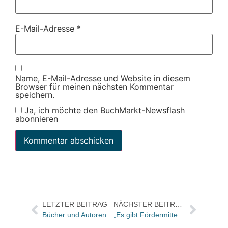
E-Mail-Adresse
*
Name, E-Mail-Adresse und Website in diesem
Browser für meinen nächsten Kommentar
speichern.
Ja, ich möchte den BuchMarkt-Newsflash
abonnieren
LETZTER BEITRAG
NÄCHSTER BEITRAG
Bücher und Autoren morgen in der „Literarischen Welt“ und am Sonntag im Feuilleton der „Frankfurter Allgemeinen Sonntagszeitung“
„Es gibt Fördermittel für die Digitalisierung im Buchhandel – Chancen, die sich der Handel nicht entgehen lassen sollte“