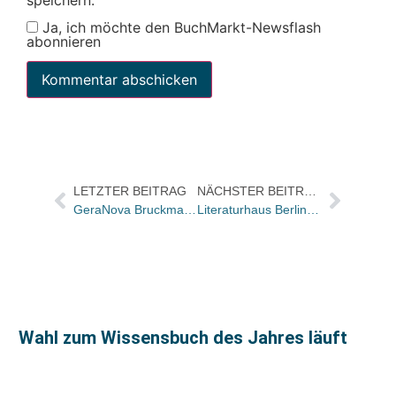
speichern.
Ja, ich möchte den BuchMarkt-Newsflash
abonnieren
LETZTER BEITRAG
NÄCHSTER BEITRAG
GeraNova Bruckmann pflanzt Bäume statt Preise zu senken
Literaturhaus Berlin: Anna-Marie Humbert ist neue Kuratorin
Wahl zum Wissensbuch des Jahres läuft