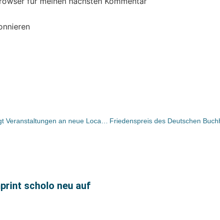
Browser für meinen nächsten Kommentar
onnieren
Harbour Front Literaturfestival verlegt Veranstaltungen an neue Location
mprint scholo neu auf