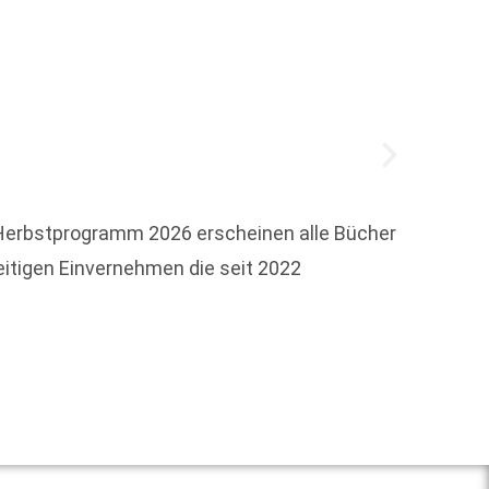
 Herbstprogramm 2026 erscheinen alle Bücher
eitigen Einvernehmen die seit 2022
Zum 15
dieser
arbeite
Weit