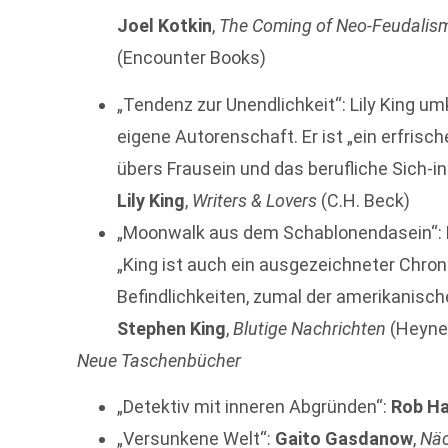
Joel Kotkin
,
The Coming of Neo-Feudalism.
(Encounter Books)
„Tendenz zur Unendlichkeit“: Lily King u
eigene Autorenschaft. Er ist „ein erfri
übers Frausein und das berufliche Sich-i
Lily King
,
Writers & Lovers
(C.H. Beck)
„Moonwalk aus dem Schablonendasein“: N
„King ist auch ein ausgezeichneter Chron
Befindlichkeiten, zumal der amerikanisch
Stephen King
,
Blutige Nachrichten
(Heyne
Neue Taschenbücher
„Detektiv mit inneren Abgründen“:
Rob Ha
„Versunkene Welt“:
Gaito Gasdanow
,
Näc