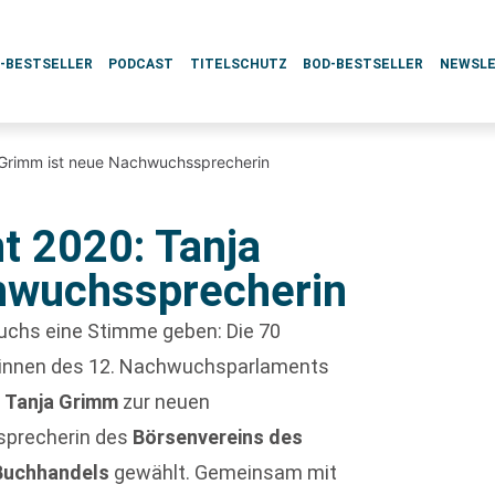
L-BESTSELLER
PODCAST
TITELSCHUTZ
BOD-BESTSELLER
NEWSL
Grimm ist neue Nachwuchssprecherin
 2020: Tanja
hwuchssprecherin
hs eine Stimme geben: Die 70
innen des 12. Nachwuchsparlaments
e
Tanja Grimm
zur neuen
precherin des
Börsenvereins des
Buchhandels
gewählt. Gemeinsam mit