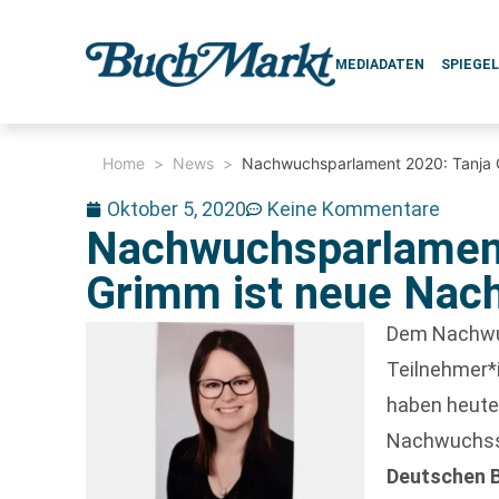
MEDIADATEN
SPIEGE
Home
>
News
>
Nachwuchsparlament 2020: Tanja 
Oktober 5, 2020
Keine Kommentare
Nachwuchsparlament
Grimm ist neue Nac
Dem Nachwuc
Teilnehmer*
haben heut
Nachwuchss
Deutschen 