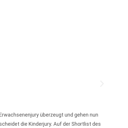
So wa
Am Son
Stadt 
 Erwachsenenjury überzeugt und gehen nun
den üb
eidet die Kinderjury. Auf der Shortlist des