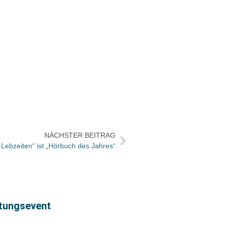
NÄCHSTER BEITRAG
 Lebzeiten“ ist „Hörbuch des Jahres“
htungsevent
Rebec