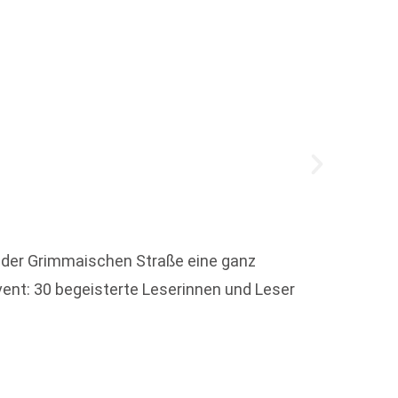
 der Grimmaischen Straße eine ganz
Zum 15
ent: 30 begeisterte Leserinnen und Leser
dieser
arbeite
Weit