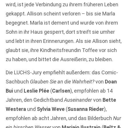
wird, ist jede Verbindung zu ihrem früheren Leben
gekappt. Allison scheint verloren – bis sie Marla
begegnet. Marla ist dement und wurde von ihrem
Sohn in ihr Haus gesperrt, dort streift sie umher
und lebt in ihren Erinnerungen. Als sie Allison sieht,
glaubt sie, ihre Kindheitsfreundin Toffee vor sich
zu haben, und bittet die Ausreißerin, zu bleiben.
Die LUCHS-Jury empfiehlt außerdem: das Comic-
Sachbuch
Glauben Sie an die Wahrheit?
von
Doan
Bui
und
Leslie Plée
(
Carlsen
), empfohlen ab 14
Jahren, den Gedichtband
Auseinander
von
Bette
Westera
und
Sylvia Weve
(
Susanna Rieder
),
empfohlen ab acht Jahren, und das Bilderbuch
Nur
ein bisschen Wasser
von
Mariajo Ilustrajo
(
Beltz &