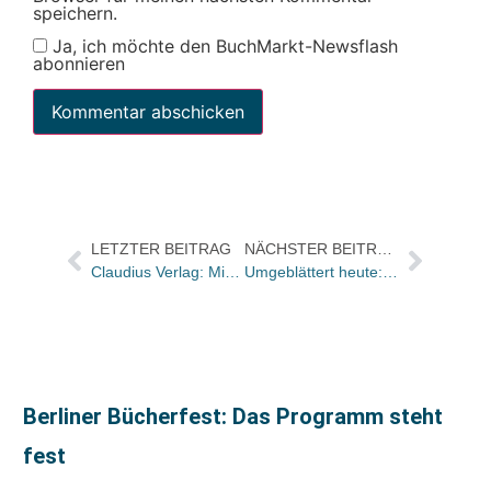
speichern.
Ja, ich möchte den BuchMarkt-Newsflash
abonnieren
LETZTER BEITRAG
NÄCHSTER BEITRAG
Claudius Verlag: Miriam Kurz ist neue Vertriebs- und Marketingleiterin
Umgeblättert heute: „So dunkel wie die Zelle bei abgestelltem Strom“
Berliner Bücherfest: Das Programm steht
fest