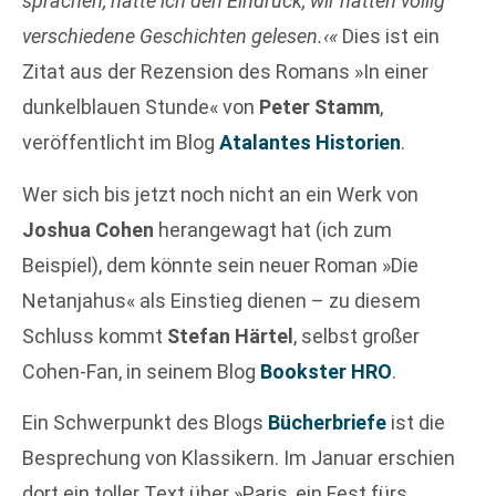
sprachen, hatte ich den Eindruck, wir hätten völlig
verschiedene Geschichten gelesen.‹«
Dies ist ein
Zitat aus der Rezension des Romans »In einer
dunkelblauen Stunde« von
Peter Stamm
,
veröffentlicht im Blog
Atalantes Historien
.
Wer sich bis jetzt noch nicht an ein Werk von
Joshua Cohen
herangewagt hat (ich zum
Beispiel), dem könnte sein neuer Roman »Die
Netanjahus« als Einstieg dienen – zu diesem
Schluss kommt
Stefan Härtel
, selbst großer
Cohen-Fan, in seinem Blog
Bookster HRO
.
Ein Schwerpunkt des Blogs
Bücherbriefe
ist die
Besprechung von Klassikern. Im Januar erschien
dort ein toller Text über »Paris, ein Fest fürs