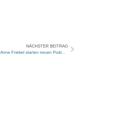
NÄCHSTER BEITRAG
Die Verlegerinnen Annika Bach und Anne Friebel starten neuen Podcast
Wie wa