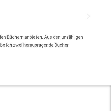
nden Büchern anbieten. Aus den unzähligen
Jeden 
abe ich zwei herausragende Bücher
Hambur
Weit