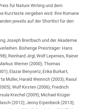
reis für Nature Writing und dem
sche Kurztexte vergeben wird. Ihre Romane
anden jeweils auf der Shortlist für den
tung Joseph Breitbach und der Akademie
erleihen. Bisherige Preisträger: Hans
8); Reinhard Jirgl, Wolf Lepenies, Rainer
d, Markus Werner (2000); Thomas
01); Elazar Benyoëtz, Erika Burkart,
a Müller, Harald Weinrich (2003); Raoul
005); Wulf Kirsten (2006); Friedrich
Ursula Krechel (2009); Michael Krüger
Flasch (2012); Jenny Erpenbeck (2013);