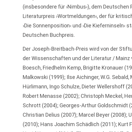
(insbesondere für ›Nimbus‹), dem Deutschen P
Literaturpreis ›Wortmeldungen‹, der für kriti
›Die Sonnenposition‹ und ›Die Kieferninseln‹ st
Deutschen Buchpreis.
Der Joseph-Breitbach-Preis wird von der Stif
der Wissenschaften und der Literatur / Mainz v
Boesch, Friedhelm Kemp, Brigitte Kronauer (199
Malkowski (1999); Ilse Aichinger, W.G. Sebal
Hürlimann, Ingo Schulze, Dieter Wellershoff (20
Robert Menasse (2002); Christoph Meckel, Hert
Schrott (2004); Georges-Arthur Goldschmidt (2
Christian Delius (2007); Marcel Beyer (2008); 
(2010); Hans Joachim Schädlich (2011); Kurt 