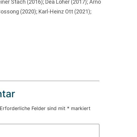
iner Stach (2016); Dea Loher (2017); Arno
ossong (2020); Karl-Heinz Ott (2021);
tar
Erforderliche Felder sind mit
*
markiert