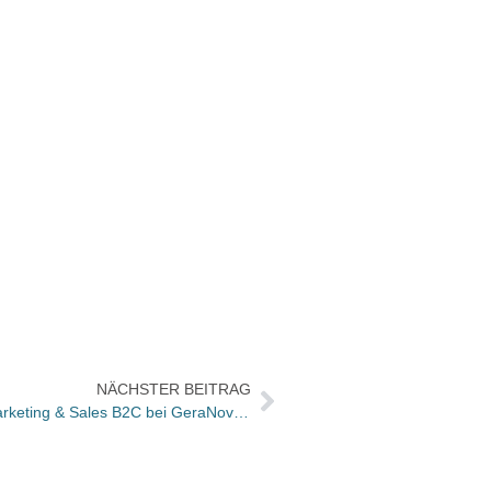
NÄCHSTER BEITRAG
Dr. Markus Killius neuer Head of Marketing & Sales B2C bei GeraNova Bruckmann