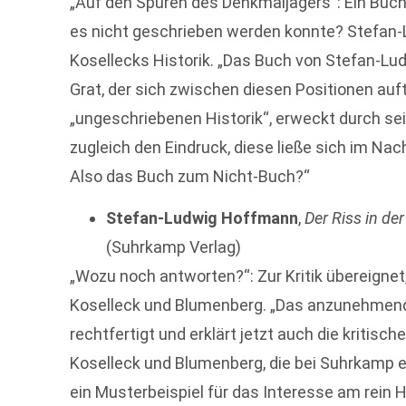
„Auf den Spuren des Denkmaljägers“: Ein Buch 
es nicht geschrieben werden konnte? Stefan
Kosellecks Historik. „Das Buch von Stefan-L
Grat, der sich zwischen diesen Positionen auft
„ungeschriebenen Historik“, erweckt durch s
zugleich den Eindruck, diese ließe sich im Nach
Also das Buch zum Nicht-Buch?“
Stefan-Ludwig Hoffmann
,
Der Riss in de
(Suhrkamp Verlag)
„Wozu noch antworten?“: Zur Kritik übereigne
Koselleck und Blumenberg. „Das anzunehmend
rechtfertigt und er­klärt jetzt auch die kritis
Koselleck und Blumenberg, die bei Suhrkamp e
ein Musterbeispiel für das Interesse am rein 