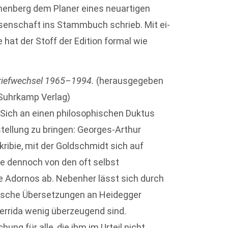
menberg dem Planer eines neuartigen
ssenschaft ins Stammbuch schrieb. Mit ei­
hat der Stoff der Edition formal wie
riefwechsel 1965–1994.
(herausgegeben
 Suhrkamp Verlag)
Sich an einen philosophischen Duktus
ellung zu bringen: Georges-Arthur
ribie, mit der Goldschmidt sich auf
ie dennoch von den oft selbst
e Adornos ab. Nebenher lässt sich durch
utsche Übersetzungen an Heidegger
errida wenig überzeugend sind.
ung für alle, die ihm im Urteil nicht