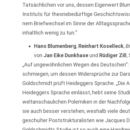
Tatsächlichen vor uns, dessen Eigenwert Blu
Instituts für theoriebedürftige Geschichtswi
nem Briefwechsel im Sinne der Alltagssprache 
inhaltlich wenig zu tun.“
Hans Blumenberg
,
Reinhart Koselleck
,
B
von
Jan Eike Dunkhase
und
Rüdiger Zill
,
„Auf ungewöhnlichen Wegen des Deutschen“: 
schmiegen, um dessen Widersprüche zur Darst
Goldschmidt prüft Heideggers Sprache. „Die Ak
Heideggers Sprache einlässt, hebt seine Stud
weltanschaulichen Polemiken in der Nachfolg
sie auch besser verstehen, weshalb viele de
geschulter Poststrukturalisten wie Jacques D
Goldschmidts Studie ist so auch eine Handreich