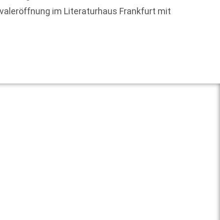
Sortim
ivaleröffnung im Literaturhaus Frankfurt mit
Weit