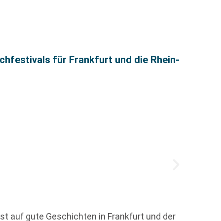
festivals für Frankfurt und die Rhein-
So wa
Die Ge
t auf gute Geschichten in Frankfurt und der