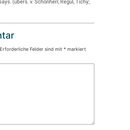
says. (übers. v. Schönherr, Regul, Tichy;
tar
Erforderliche Felder sind mit
*
markiert