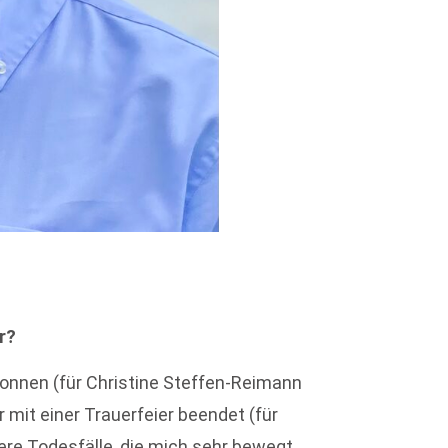
r?
gonnen (für Christine Steffen-Reimann
mit einer Trauerfeier beendet (für
ere Todesfälle, die mich sehr bewegt