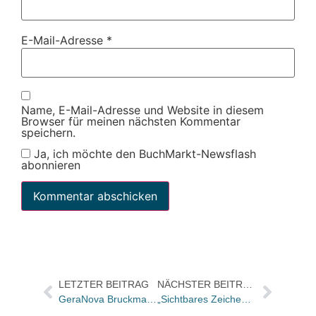
E-Mail-Adresse
*
Name, E-Mail-Adresse und Website in diesem
Browser für meinen nächsten Kommentar
speichern.
Ja, ich möchte den BuchMarkt-Newsflash
abonnieren
LETZTER BEITRAG
NÄCHSTER BEITRAG
GeraNova Bruckmann: Katrin Tempel als Editorial Director bei „Ein Herz für Tiere“
„Sichtbares Zeichen für Demokratie, Debatte und Vielfalt“: Stimmen zur Woche der Meinungsfreiheit 2024