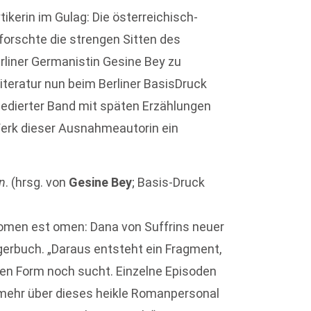
kerin im Gulag: Die österreichisch-
forschte die strengen Sitten des
erliner Germanistin Gesine Bey zu
iteratur nun beim Berliner BasisDruck
g edierter Band mit späten Erzählungen
erk dieser Ausnahmeautorin ein
n
. (hrsg. von
Gesine Bey
; Basis-Druck
 Nomen est omen: Dana von Suffrins neuer
gerbuch. „Daraus entsteht ein Fragment,
nen Form noch sucht. Einzelne Episoden
e mehr über dieses heikle Romanpersonal