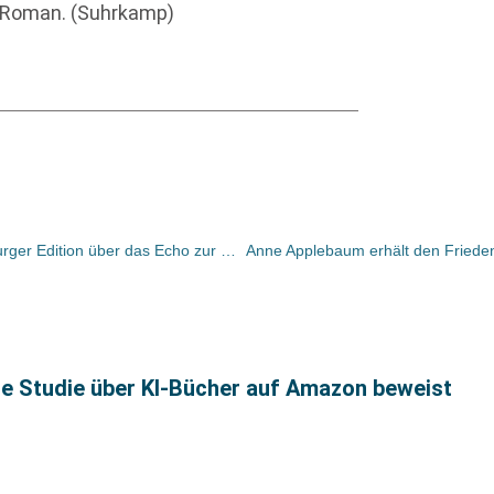
 Roman. (Suhrkamp)
Darüber freut sich heute: Die Hamburger Edition über das Echo zur Rede Jan Philipp Reemtsmas
ue Studie über KI-Bücher auf Amazon beweist