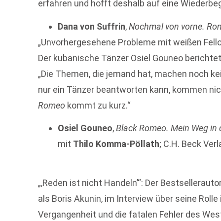
erfahren und hofft deshalb auf eine Wiederb
Dana von Suffrin
,
Nochmal von vorne. Ro
„Unvorhergesehene Probleme mit weißen Fello
Der kubanische Tänzer Osiel Gouneo berichtet
„Die Themen, die jemand hat, machen noch kein
nur ein Tänzer beantworten kann, kommen nic
Romeo
kommt zu kurz.“
Osiel Gouneo
,
Black Romeo. Mein Weg in d
mit
Thilo Komma-Pöllath
; C.H. Beck Verl
„‚Reden ist nicht Handeln’“: Der Bestsellerauto
als Boris Akunin, im Interview über seine Roll
Vergangenheit und die fatalen Fehler des Wes