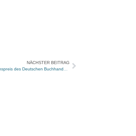
NÄCHSTER BEITRAG
Anne Applebaum erhält den Friedenspreis des Deutschen Buchhandels 2024
Ira Z