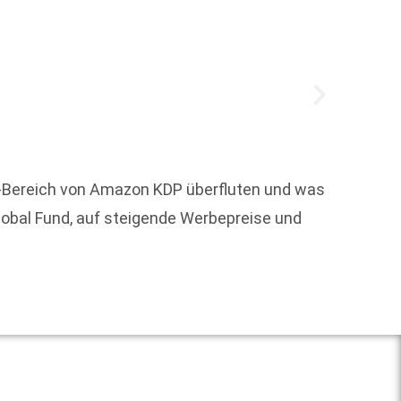
ng-Bereich von Amazon KDP überfluten und was
Zum 1.
lobal Fund, auf steigende Werbepreise und
Zuvor 
Weit