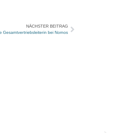
NÄCHSTER BEITRAG
de Gesamtvertriebsleiterin bei Nomos
Verban