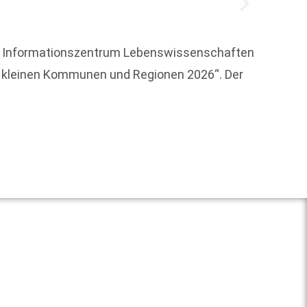
ED – Informationszentrum Lebenswissenschaften
Künstl
 in kleinen Kommunen und Regionen 2026“. Der
jetzt 
innerh
Weit