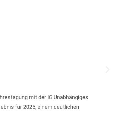
Schlu
ahrestagung mit der IG Unabhängiges
Währen
gebnis für 2025, einem deutlichen
besond
verbra