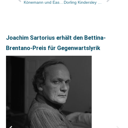
Könemann und Easy Software kooperieren
Dorling Kindersley Deutschland startet planmässig
Joachim Sartorius erhält den Bettina-
Brentano-Preis für Gegenwartslyrik