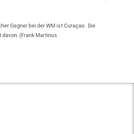
Der SP
her Gegner bei der WM ist Curaçao. Die
Werke,
lt davon. (Frank Martinus
Überse
Weit