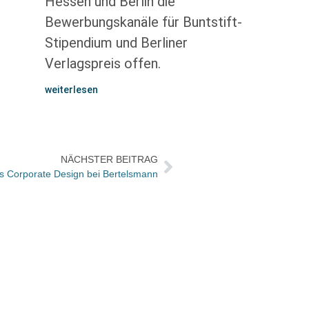
Hessen und Berlin die
Bewerbungskanäle für Buntstift-
Stipendium und Berliner
Verlagspreis offen.
weiterlesen
NÄCHSTER BEITRAG
 Corporate Design bei Bertelsmann
Münch