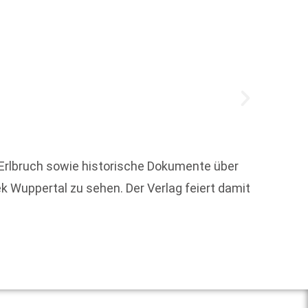
„Wer s
schrei
 Erlbruch sowie historische Dokumente über
Denkma
k Wuppertal zu sehen. Der Verlag feiert damit
Weit