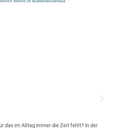
einrich Manns im Buddenbrookhaus
Zebra
Zebral
r das im Alltag immer die Zeit fehlt? In der