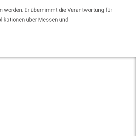
Cowboy
en worden. Er übernimmt die Verantwortung für
ausgew
blikationen über Messen und
Weit