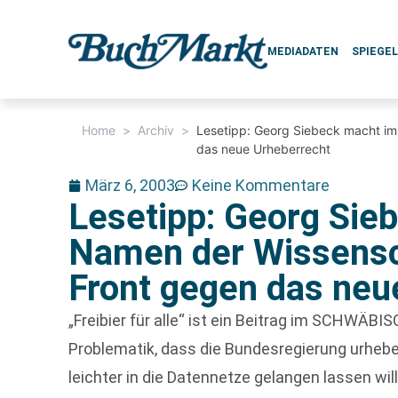
MEDIADATEN
SPIEGE
Home
>
Archiv
>
Lesetipp: Georg Siebeck macht i
das neue Urheberrecht
März 6, 2003
Keine Kommentare
Lesetipp: Georg Sie
Namen der Wissensc
Front gegen das neu
„Freibier für alle“ ist ein Beitrag im SCHWÄ
Problematik, dass die Bundesregierung urhebe
leichter in die Datennetze gelangen lassen will