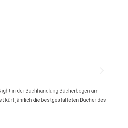
Medie
Die Me
Veränd
 Night in der Buchhandlung Bücherbogen am
Transf
st kürt jährlich die bestgestalteten Bücher des
Weit