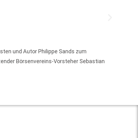
isten und Autor Philippe Sands zum
tzender Börsenvereins-Vorsteher Sebastian
Anfang
Weber,
Weit