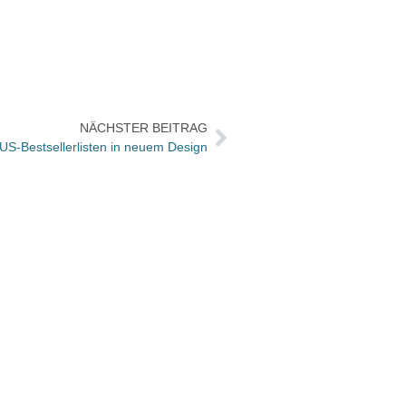
NÄCHSTER BEITRAG
S-Bestsellerlisten in neuem Design
„Unse
finde