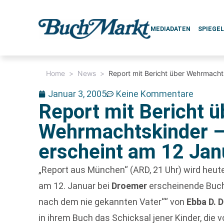
MEDIADATEN
SPIEGE
Home
>
News
>
Report mit Bericht über Wehrmacht
Januar 3, 2005
Keine Kommentare
Report mit Bericht ü
Wehrmachtskinder 
erscheint am 12 Jan
„Report aus München“ (ARD, 21 Uhr) wird heute
am 12. Januar bei
Droemer
erscheinende Buch
nach dem nie gekannten Vater““ von
Ebba D. 
in ihrem Buch das Schicksal jener Kinder, di