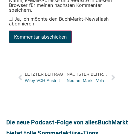
Name, E-Mail-Adresse und Website in diesem
Browser für meinen nächsten Kommentar
speichern.
Ja, ich möchte den BuchMarkt-Newsflash
abonnieren
LETZTER BEITRAG
NÄCHSTER BEITRAG
Wiley-VCH-Austritt aus dem Börsenverein heute auch Thema der FAZ
Neu am Markt: Voland & Quist
Die neue Podcast-Folge von allesBuchMarkt
bietet tolle Sommerlektüre-Tipps