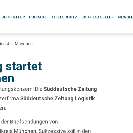
L-BESTSELLER
PODCAST
TITELSCHUTZ
BOD-BESTSELLER
NEWSL
dienst in München
 startet
hen
itungskonzern: Die
Süddeutsche Zeitung
hterfirma
Süddeutsche Zeitung Logistik
en:
g der Briefsendungen von
kreis München. Sukzessive soll in den