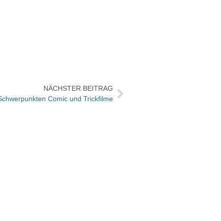
NÄCHSTER BEITRAG
 Schwerpunkten Comic und Trickfilme
Wie w