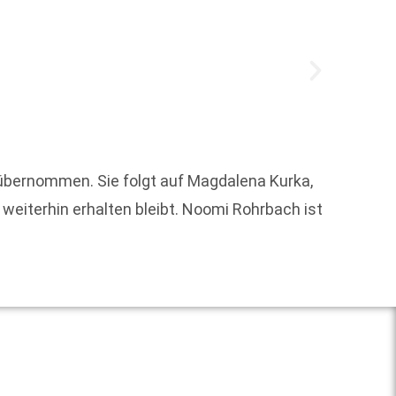
übernommen. Sie folgt auf Magdalena Kurka,
„Wie w
eiterhin erhalten bleibt. Noomi Rohrbach ist
gescha
Weit