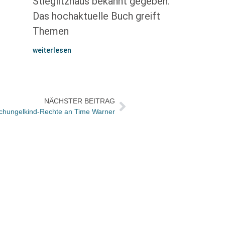
Stieglitzhaus bekannt gegeben.
Das hochaktuelle Buch greift
Themen
weiterlesen
NÄCHSTER BEITRAG
schungelkind-Rechte an Time Warner
Neue 