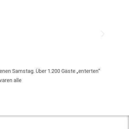
Johann
genen Samstag. Über 1.200 Gäste „enterten“
überno
waren alle
Progra
Weit