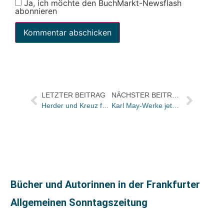
Ja, ich möchte den BuchMarkt-Newsflash
abonnieren
LETZTER BEITRAG
NÄCHSTER BEITRAG
Herder und Kreuz führen ihre Audio-Aktivitäten unter Herder Audio zusammen / Jesus-Buch des Papstes als Hörbuch angekündigt / Jetzt Online: Drei Fragen an Kreuz-Gf Olaf Carstens
Karl May-Werke jetzt ungekürzt als MP3-CDs
Bücher und Autorinnen in der Frankfurter
Allgemeinen Sonntagszeitung