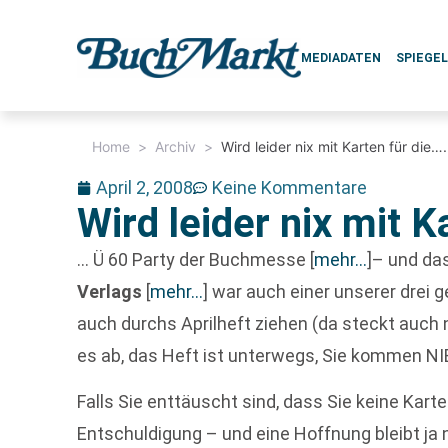
MEDIADATEN
SPIEGE
Home
>
Archiv
>
Wird leider nix mit Karten für die….
April 2, 2008
Keine Kommentare
Wird leider nix mit K
… Ü 60 Party der Buchmesse
[
mehr…
]
– und da
Verlags
[
mehr…
]
war auch einer unserer drei ge
auch durchs Aprilheft ziehen (da steckt auch n
es ab, das Heft ist unterwegs, Sie kommen NIE
Falls Sie enttäuscht sind, dass Sie keine Kar
Entschuldigung – und eine Hoffnung bleibt ja