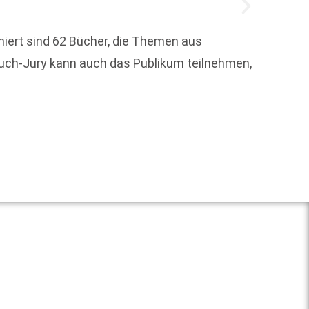
Die Ve
– und 
iert sind 62 Bücher, die Themen aus
Unter
uch-Jury kann auch das Publikum teilnehmen,
Weit