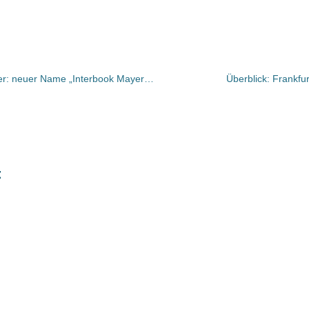
Mayersche übernimmt Interbook Trier: neuer Name „Interbook Mayersche“ / Gestern Eröffnung
Überblick: Frankfu
t