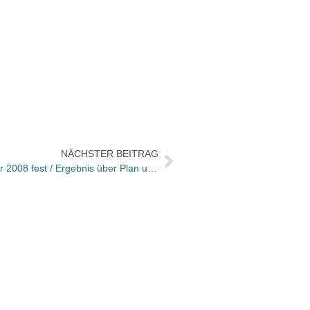
NÄCHSTER BEITRAG
edel AG hält an Umsatzprognose für 2008 fest / Ergebnis über Plan und Fokus aufs Buchgeschäft
Noomi