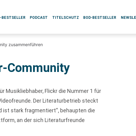
L-BESTSELLER
PODCAST
TITELSCHUTZ
BOD-BESTSELLER
NEWSL
unity zusammenführen
tur-Community
r Musikliebhaber, Flickr die Nummer 1 für
deofreunde. Der Literaturbetrieb steckt
 ist stark fragmentiert“, behaupten die
ttform, an der sich Literaturfreunde