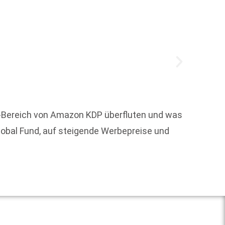
ng-Bereich von Amazon KDP überfluten und was
Noomi 
lobal Fund, auf steigende Werbepreise und
die au
Weit