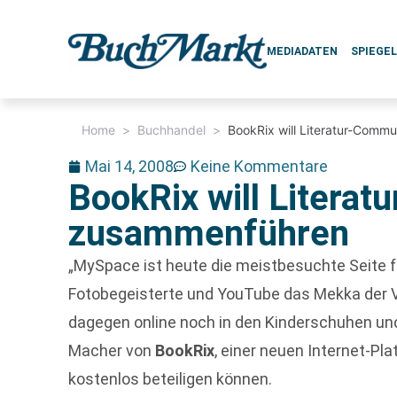
MEDIADATEN
SPIEGE
Home
>
Buchhandel
>
BookRix will Literatur-Comm
Mai 14, 2008
Keine Kommentare
BookRix will Litera
zusammenführen
„MySpace ist heute die meistbesuchte Seite fü
Fotobegeisterte und YouTube das Mekka der Vi
dagegen online noch in den Kinderschuhen und
Macher von
BookRix
, einer neuen Internet-Pla
kostenlos beteiligen können.