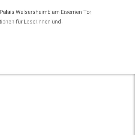
Das Ma
 Palais Welsersheimb am Eisernen Tor
Wissen
ionen für Leserinnen und
durch
Weit