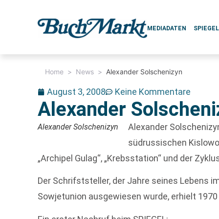
MEDIADATEN
SPIEGE
Home
>
News
>
Alexander Solschenizyn
August 3, 2008
Keine Kommentare
Alexander Solscheni
Alexander Solschenizyn
Alexander Solschenizyn
südrussischen Kislowo
„Archipel Gulag“, „Krebsstation“ und der Zyklu
Der Schrifststeller, der Jahre seines Lebens 
Sowjetunion ausgewiesen wurde, erhielt 1970 d