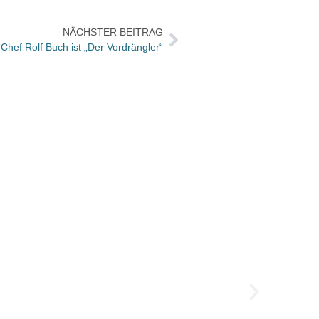
NÄCHSTER BEITRAG
hef Rolf Buch ist „Der Vordrängler“
Wahl 