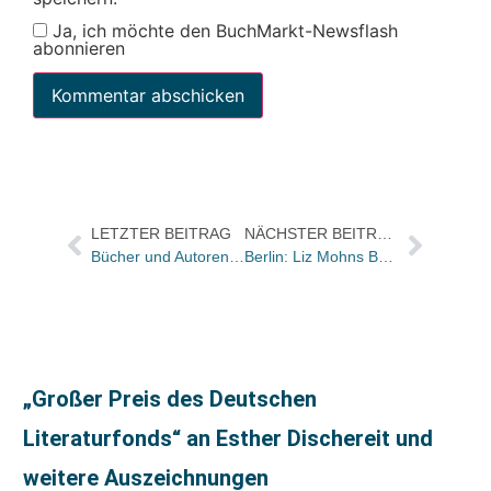
Ja, ich möchte den BuchMarkt-Newsflash
abonnieren
LETZTER BEITRAG
NÄCHSTER BEITRAG
Bücher und Autoren heute in den Feuilletons – viele Preise und ein satter Verriss
Berlin: Liz Mohns Buchpräsentation im Club Bertelsmann mit Mário Soares und Federico Mayor Zaragoza
„Großer Preis des Deutschen
Literaturfonds“ an Esther Dischereit und
weitere Auszeichnungen