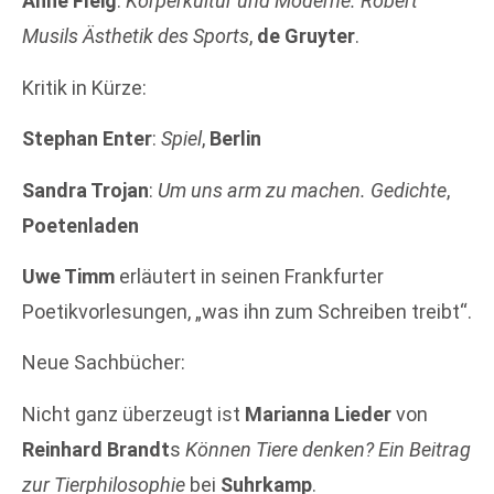
Anne Fleig
:
Körperkultur und Moderne. Robert
Musils Ästhetik des Sports
,
de Gruyter
.
Kritik in Kürze:
Stephan Enter
:
Spiel
,
Berlin
Sandra Trojan
:
Um uns arm zu machen. Gedichte
,
Poetenladen
Uwe Timm
erläutert in seinen Frankfurter
Poetikvorlesungen, „was ihn zum Schreiben treibt“.
Neue Sachbücher:
Nicht ganz überzeugt ist
Marianna Lieder
von
Reinhard Brandt
s
Können Tiere denken? Ein Beitrag
zur Tierphilosophie
bei
Suhrkamp
.