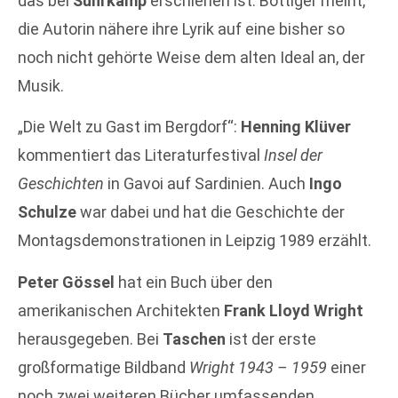
das bei
Suhrkamp
erschienen ist. Böttiger meint,
die Autorin nähere ihre Lyrik auf eine bisher so
noch nicht gehörte Weise dem alten Ideal an, der
Musik.
„Die Welt zu Gast im Bergdorf“:
Henning Klüver
kommentiert das Literaturfestival
Insel der
Geschichten
in Gavoi auf Sardinien. Auch
Ingo
Schulze
war dabei und hat die Geschichte der
Montagsdemonstrationen in Leipzig 1989 erzählt.
Peter Gössel
hat ein Buch über den
amerikanischen Architekten
Frank Lloyd Wright
herausgegeben. Bei
Taschen
ist der erste
großformatige Bildband
Wright 1943 – 1959
einer
noch zwei weiteren Bücher umfassenden