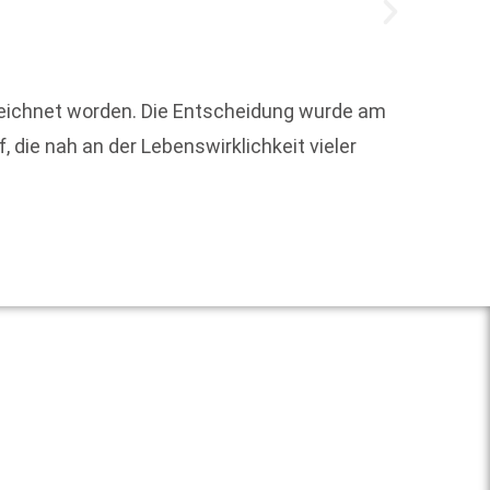
Der Se
zeichnet worden. Die Entscheidung wurde am
die od
die nah an der Lebenswirklichkeit vieler
Weit