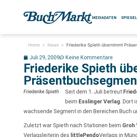
MEDIADATEN
SPIEGE
Home
>
News
>
Friederike Spieth übernimmt Präse
Juli 29, 2009
Keine Kommentare
Friederike Spieth ü
Präsentbuchsegment
Seit dem 1. Juli betreut
Fried
Friederike Spieth
beim
Esslinger Verlag
. Dort 
wachsende Segment in den Bereichen Buch u
Zuletzt war Spieth nach Stationen beim
Groh
Verlagsleiterin des
littlePendo
Verlags in Münc