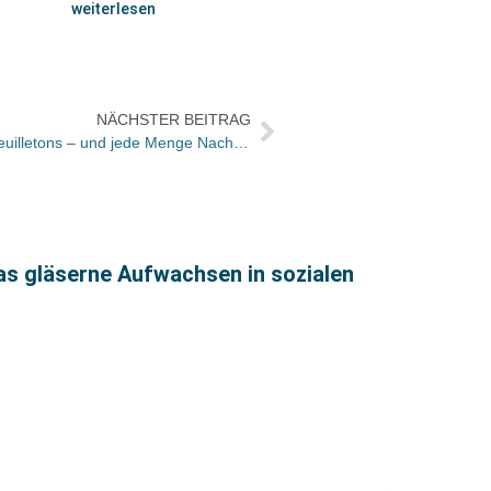
weiterlesen
NÄCHSTER BEITRAG
Bücher und Autoren heute in den Feuilletons – und jede Menge Nachrufe auf den Choreografen Merce Cunningham
as gläserne Aufwachsen in sozialen
Nomin