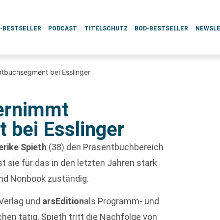
L-BESTSELLER
PODCAST
TITELSCHUTZ
BOD-BESTSELLER
NEWSL
ntbuchsegment bei Esslinger
bernimmt
 bei Esslinger
erike Spieth
(38) den Präsentbuchbereich
ist sie für das in den letzten Jahren stark
nd Nonbook zuständig.
Verlag und
arsEdition
als Programm- und
hen tätig. Spieth tritt die Nachfolge von