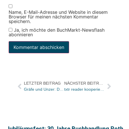
Name, E-Mail-Adresse und Website in diesem
Browser für meinen nächsten Kommentar
speichern.
Ja, ich möchte den BuchMarkt-Newsflash
abonnieren
LETZTER BEITRAG
NÄCHSTER BEITRAG
Gräfe und Unzer: Der Diätratgeber „Schlank im Schlaf“ hat sich zusammen mit seinen Schwestertiteln über eine Million Mal verkauft.
txtr reader kooperiert mit E-Plus
Jubiläumsfest: 30 Jahre Buchhandlung Roth