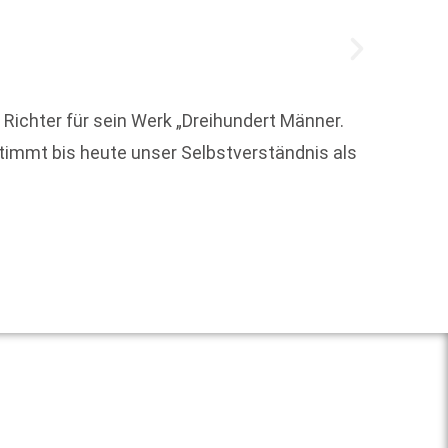
ichter für sein Werk „Dreihundert Männer.
timmt bis heute unser Selbstverständnis als
Die Ti
hat da
seine 
Weit