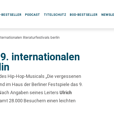
L-BESTSELLER
PODCAST
TITELSCHUTZ
BOD-BESTSELLER
NEWSL
ternationalen literaturfestivals berlin
9. internationalen
lin
des Hip-Hop-Musicals „Die vergessenen
d im Haus der Berliner Festspiele das 9.
e. Nach Angaben seines Leiters
Ulrich
samt 28.000 Besuchern einen leichten