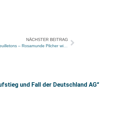
NÄCHSTER BEITRAG
Bücher und Autoren heute in den Feuilletons – Rosamunde Pilcher wird 85 und Bob Dylan als Nobelpreisträger?
tiger
ufstieg und Fall der Deutschland AG“