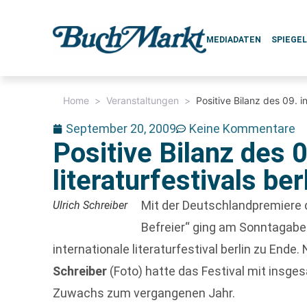
MEDIADATEN
SPIEGE
Home
>
Veranstaltungen
>
Positive Bilanz des 09. in
September 20, 2009
Keine Kommentare
Positive Bilanz des 0
literaturfestivals ber
Mit der Deutschlandpremiere 
Ulrich Schreiber
Befreier“ ging am Sonntagaben
internationale literaturfestival berlin zu End
Schreiber
(Foto) hatte das Festival mit insge
Zuwachs zum vergangenen Jahr.