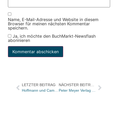
Name, E-Mail-Adresse und Website in diesem
Browser für meinen nächsten Kommentar
speichern.
Ja, ich möchte den BuchMarkt-Newsflash
abonnieren
LETZTER BEITRAG
NÄCHSTER BEITRAG
Hoffmann und Campe: Klassiker-Auswahl, St. Pauli, Filmkunst und Veuve Clicquot
Peter Meyer Verlag erhält den erstmals vergebenen Preis für Nachhaltigkeit