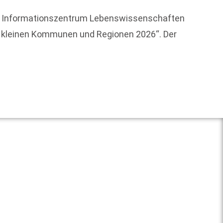
ED – Informationszentrum Lebenswissenschaften
Mit de
 in kleinen Kommunen und Regionen 2026“. Der
gegrün
Weit