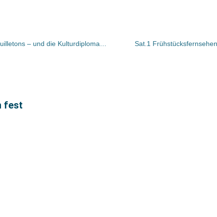
Bücher und Autoren heute in den Feuilletons – und die Kulturdiplomatie als Krieg ohne Kugeln
Sat.1 Frühstücksfernsehen
 fest