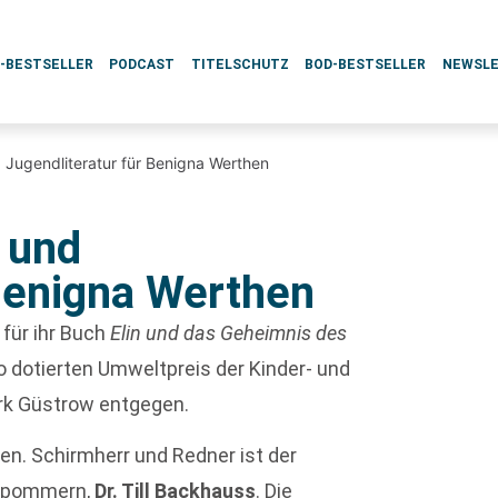
L-BESTSELLER
PODCAST
TITELSCHUTZ
BOD-BESTSELLER
NEWSL
 Jugendliteratur für Benigna Werthen
 und
 Benigna Werthen
für ihr Buch
Elin und das Geheimnis des
 dotierten Umweltpreis der Kinder- und
rk Güstrow entgegen.
ben. Schirmherr und Redner ist der
orpommern,
Dr. Till Backhauss
. Die