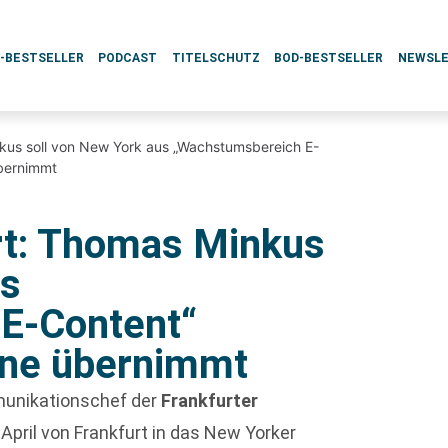
L-BESTSELLER
PODCAST
TITELSCHUTZ
BOD-BESTSELLER
NEWSL
kus soll von New York aus „Wachstumsbereich E-
übernimmt
t: Thomas Minkus
us
E-Content“
hne übernimmt
munikationschef der
Frankfurter
 April von Frankfurt in das New Yorker