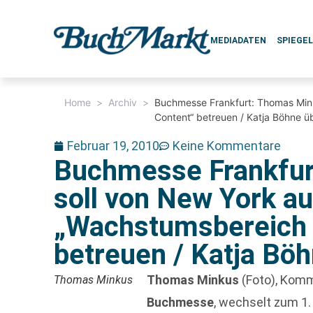
MEDIADATEN
SPIEGE
Home
>
Archiv
>
Buchmesse Frankfurt: Thomas Min
Content“ betreuen / Katja Böhne 
Februar 19, 2010
Keine Kommentare
Buchmesse Frankfur
soll von New York a
„Wachstumsbereich 
betreuen / Katja Bö
Thomas Minkus
(Foto), Kom
Thomas Minkus
Buchmesse
, wechselt zum 1.