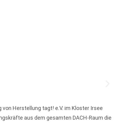
Monik
n Herstellung tagt! e.V. im Kloster Irsee
Monika
ührungskräfte aus dem gesamten DACH-Raum die
Award 