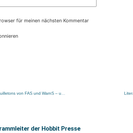
Browser für meinen nächsten Kommentar
onnieren
Bücher und Autoren heute in den Feuilletons von FAS und WamS – und Lanzmanns „Hymne an das Denken, die Philosophie und die Kunst“.
Lite
grammleiter der Hobbit Presse