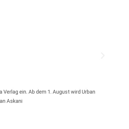
Büche
Um die
a Verlag ein. Ab dem 1. August wird Urban
han Askani
Weit