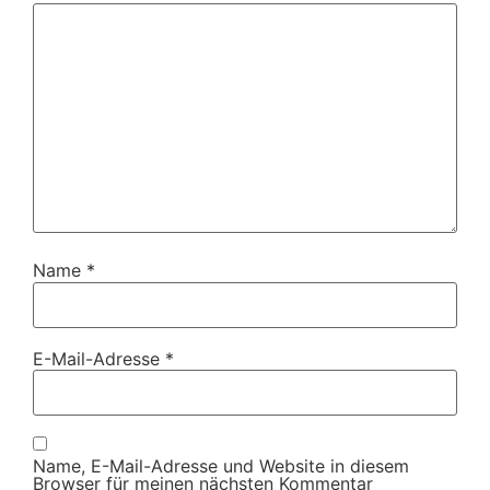
Name
*
E-Mail-Adresse
*
Name, E-Mail-Adresse und Website in diesem
Browser für meinen nächsten Kommentar