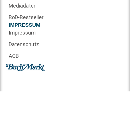
Mediadaten
BoD-Bestseller
IMPRESSUM
Impressum
Datenschutz
AGB