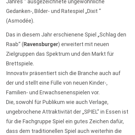
Jahres “ ausgezeichnete ungewöhnliche
Gedanken-, Bilder- und Ratespiel „Dixit “
(Asmodée).
Das in diesem Jahr erschienene Spiel „Schlag den
Raab“ (
Ravensburger
) erweitert mit neuen
Zielgruppen das Spektrum und den Markt für
Brettspiele.
Innovativ präsentiert sich die Branche auch auf
der und stellt eine Fülle von neuen Kinder-,
Familien- und Erwachsenenspielen vor.
Die, sowohl für Publikum wie auch Verlage,
ungebrochene Attraktivität der „SPIEL“ in Essen ist
für die Fachgruppe Spiel ein gutes Zeichen dafür,
dass dem traditionellen Spiel auch weiterhin die