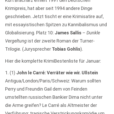
Kurt Bracharz erhielt 1991 den Deutschen
Krimipreis, hat aber seit 1994 andere Dinge
geschrieben. Jetzt tischt er eine Krimisatire auf,
mit essayistischen Spitzen zu Kannibalismus und
Globalisierung. Platz 10:
James Sallis
–
Dunkle
Vergeltung
ist der zweite Roman der Turner-
Trilogie. (Jurysprecher
Tobias Gohlis
).
Hier die komplette KrimiBestenliste für Januar:
1. (1)
John le Carré: Verräter wie wir. Ullstein
Antigua/London/Paris/Schweiz: Warum sollten
Perry und Freundin Gail dem von Feinden
umstellten russischen Bankier Dima nicht unter
die Arme greifen? Le Carré als Altmeister der
Verführung: tragische Verstrickungskomödie um