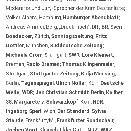
Moderator und Jury-Sprecher der KrimiBestenliste;
Volker Albers, Hamburg,
Hamburger Abendblatt
;
Andreas Ammer, Berg, „Druckfrisch“,
Dlf, BR
;
Sven
Boedecker
, Zürich,
Sonntagszeitung
;
Fritz
Göttler
, München,
Süddeutsche Zeitung
;
Michaela Grom
, Stuttgart,
SWR
;
Lore Kleinert
,
Bremen,
Radio Bremen
;
Thomas Klingenmaier
,
Stuttgart,
Stuttgarter Zeitung
;
Kolja Mensing
,
Berlin,
Tagesspiegel
;
Ulrich Noller
, Köln,
Deutsche
Welle, WDR
;
Jan Christian Schmidt
, Berlin,
Kaliber
38
;
Margarete v. Schwarzkopf
, Köln,
NDR
;
Ingeborg Sperl
, Wien,
Der Standard
;
Sylvia
Staude
, Frankfurt/M.,
Frankfurter Rundschau
;
Jochen Vogt
, Kleinich, Elder Critic,
NRZ, WAZ
;