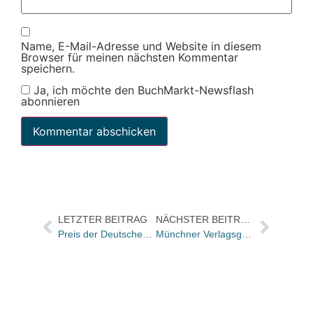
Name, E-Mail-Adresse und Website in diesem
Browser für meinen nächsten Kommentar
speichern.
Ja, ich möchte den BuchMarkt-Newsflash
abonnieren
LETZTER BEITRAG
NÄCHSTER BEITRAG
Preis der Deutschen Schallplattenkritik: „Auf der Suche nach der verlorenen Zeit“ erhält Jahrespreis
Münchner Verlagsgruppe regelt Pressearbeit neu: Franz Netter betreut FinanzBuch / Sebastian Horst macht Social Media